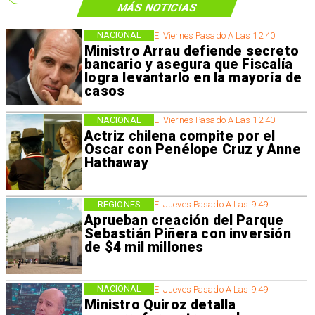
MÁS NOTICIAS
NACIONAL
El Viernes Pasado A Las 12:40
Ministro Arrau defiende secreto
bancario y asegura que Fiscalía
logra levantarlo en la mayoría de
casos
NACIONAL
El Viernes Pasado A Las 12:40
Actriz chilena compite por el
Oscar con Penélope Cruz y Anne
Hathaway
REGIONES
El Jueves Pasado A Las 9:49
Aprueban creación del Parque
Sebastián Piñera con inversión
de $4 mil millones
NACIONAL
El Jueves Pasado A Las 9:49
Ministro Quiroz detalla