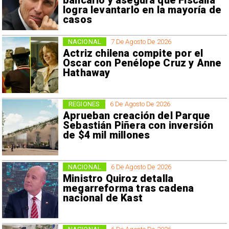
bancario y asegura que Fiscalía
logra levantarlo en la mayoría de
casos
NACIONAL
7 De Agosto De 2026
Actriz chilena compite por el
Oscar con Penélope Cruz y Anne
Hathaway
REGIONES
6 De Agosto De 2026
Aprueban creación del Parque
Sebastián Piñera con inversión
de $4 mil millones
NACIONAL
6 De Agosto De 2026
Ministro Quiroz detalla
megarreforma tras cadena
nacional de Kast