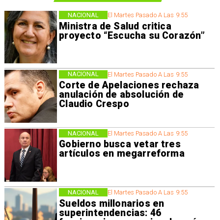
NACIONAL
El Martes Pasado A Las 9:55
Ministra de Salud critica
proyecto “Escucha su Corazón”
NACIONAL
El Martes Pasado A Las 9:55
Corte de Apelaciones rechaza
anulación de absolución de
Claudio Crespo
NACIONAL
El Martes Pasado A Las 9:55
Gobierno busca vetar tres
artículos en megarreforma
NACIONAL
El Martes Pasado A Las 9:55
Sueldos millonarios en
superintendencias: 46