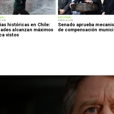
NAL
NACIONAL
S 9:35
AYER A LAS 9:35
ias históricas en Chile:
Senado aprueba mecani
dades alcanzan máximos
de compensación munici
ca vistos
Nacional