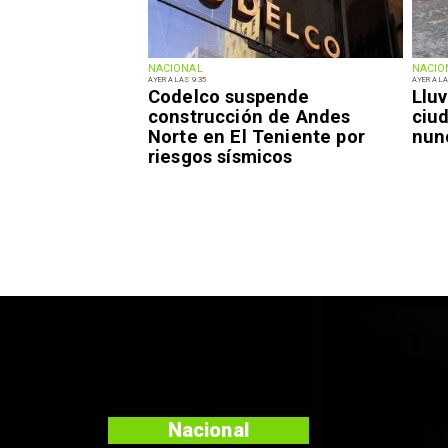
NACIONAL
NACIO
AYER A LAS 9:35
AYER A LA
Codelco suspende
Lluv
construcción de Andes
ciu
Norte en El Teniente por
nun
riesgos sísmicos