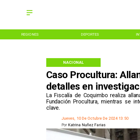
REGIONES
DEPORTES
I
NACIONAL
Caso Procultura: All
detalles en investiga
​La Fiscalía de Coquimbo realiza all
Fundación Procultura, mientras se in
clave.
Jueves, 10 De Octubre De 2024 13:50
Por
Katrina Nuñez Farias