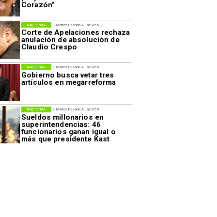
Corazón”
NACIONAL
El Martes Pasado A Las 9:55
Corte de Apelaciones rechaza
anulación de absolución de
Claudio Crespo
NACIONAL
El Martes Pasado A Las 9:55
Gobierno busca vetar tres
artículos en megarreforma
NACIONAL
El Martes Pasado A Las 9:55
Sueldos millonarios en
superintendencias: 46
funcionarios ganan igual o
más que presidente Kast