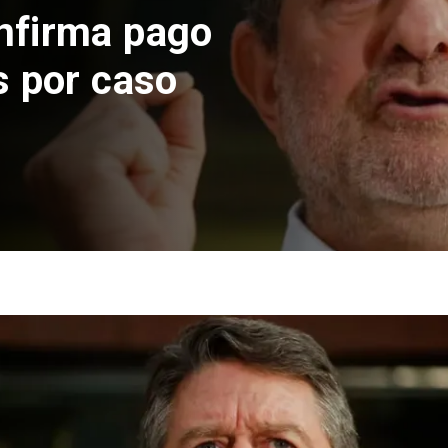
Codelco suspende
de Andes Norte en
por riesgos sísmi