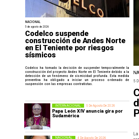
NACIONAL
5 de agosto de 2026
Codelco suspende
construcción de Andes Norte
en El Teniente por riesgos
sísmicos
Codelco ha tomado la decisión de suspender temporalmente la
construcción del proyecto Andes Norte en El Teniente debido a la
NA
detección de un fenómeno de sismicidad profunda. Esta medida
preventiva ha obligado a iniciar un proceso ordenado de
5 
suspensión con las empresas contratistas.
C
d
INTERNACIONAL
5 De Agosto De 2026
P
Papa León XIV anuncia gira por
Sudamérica
La
NACIONAL
4 De Agosto De 2026