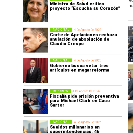
re
Ministra de Salud critica
in
proyecto “Escucha su Corazón”
NACIONAL
4 De Agosto De 2026
Corte de Apelaciones rechaza
anulación de absolución de
Claudio Crespo
NACIONAL
4 De Agosto De 2026
Gobierno busca vetar tres
artículos en megarreforma
DEPORTES
4 De Agosto De 2026
Fiscalía pide prisión preventiva
para Michael Clark en Caso
Sartor
NACIONAL
4 De Agosto De 2026
Sueldos millonarios en
superintendencias: 46