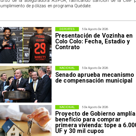
curso de la aseguradora ASPOR, ratificando sanción de la CMF 
cumplimiento de pólizas en programa Quédate.
DEPORTES
5 De Agosto De 2026
Presentación de Vozinha en
Colo Colo: Fecha, Estadio y
Contrato
NACIONAL
5 De Agosto De 2026
Senado aprueba mecanismo
de compensación municipal
NACIONAL
5 De Agosto De 2026
Proyecto de Gobierno amplía
beneficio para comprar
primera vivienda: tope a 6.00
UF y 30 mil cupos