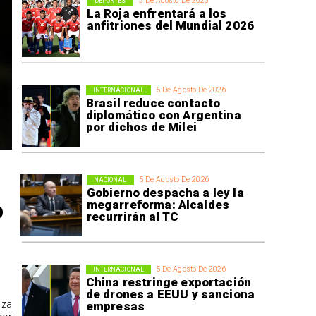
5 De Agosto De 2026
DEPORTES
La Roja enfrentará a los
anfitriones del Mundial 2026
5 De Agosto De 2026
INTERNACIONAL
Brasil reduce contacto
diplomático con Argentina
por dichos de Milei
5 De Agosto De 2026
NACIONAL
Gobierno despacha a ley la
o
megarreforma: Alcaldes
recurrirán al TC
5 De Agosto De 2026
INTERNACIONAL
China restringe exportación
de drones a EEUU y sanciona
aza
empresas