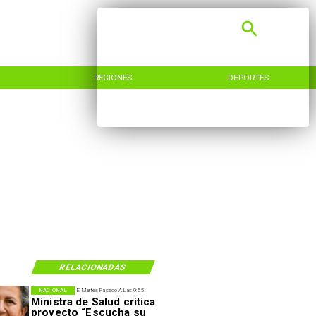
REGIONES
DEPORTES
RELACIONADAS
NACIONAL
El Martes Pasado A Las 9:55
Ministra de Salud critica
proyecto “Escucha su