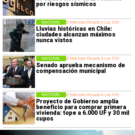
por riesgos sísmicos
NACIONAL
El Miércoles Pasado A Las 9:35
Lluvias históricas en Chile:
ciudades alcanzan máximos
nunca vistos
NACIONAL
El Miércoles Pasado A Las 9:35
Senado aprueba mecanismo de
compensación municipal
NACIONAL
El Miércoles Pasado A Las 9:35
Proyecto de Gobierno amplía
beneficio para comprar primera
vivienda: tope a 6.000 UF y 30 mil
cupos