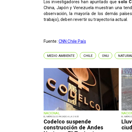
Los investigadores han apuntado que
solo Ch
China, Japón y Venezuela muestran una tenden
observación, la mayoría de los demás países
trabajo), deben revertir su trayectoria actual.
Fuente:
CNN Chile País
MEDIO AMBIENTE
CHILE
ONU
NATURA
NACIONAL
NACIO
EL MIÉRCOLES PASADO A LAS 9:35
EL MIÉRCO
Codelco suspende
Lluv
construcción de Andes
ciu