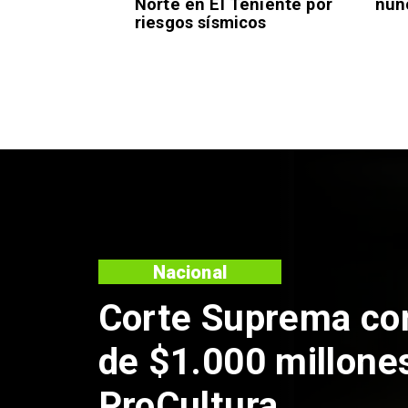
Norte en El Teniente por
nun
riesgos sísmicos
Nacional
Corte Suprema co
de $1.000 millone
ProCultura