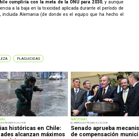
ile cumpliría con la meta de la ONU para 2030
, y aunque
cia a la baja en la toxicidad aplicada durante el período de
, incluida Alemania (de donde es el equipo que ha hecho el
LEZA
PLAGUICIDAS
NAL
NACIONAL
LES PASADO A LAS 9:35
EL MIÉRCOLES PASADO A LAS 9:35
ias históricas en Chile:
Senado aprueba mecani
dades alcanzan máximos
de compensación munici