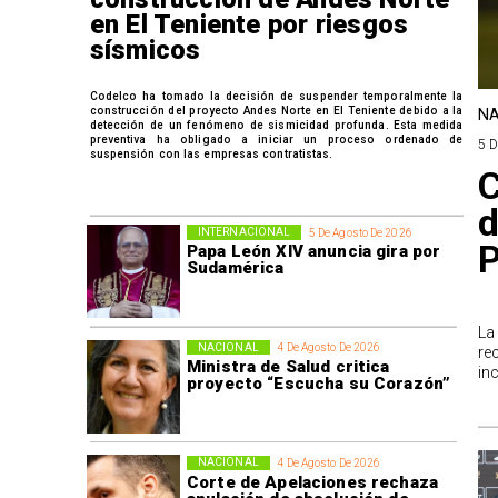
en El Teniente por riesgos
sísmicos
Codelco ha tomado la decisión de suspender temporalmente la
construcción del proyecto Andes Norte en El Teniente debido a la
NA
detección de un fenómeno de sismicidad profunda. Esta medida
preventiva ha obligado a iniciar un proceso ordenado de
5 
suspensión con las empresas contratistas.
C
d
INTERNACIONAL
5 De Agosto De 2026
P
Papa León XIV anuncia gira por
Sudamérica
La
NACIONAL
4 De Agosto De 2026
re
Ministra de Salud critica
in
proyecto “Escucha su Corazón”
NACIONAL
4 De Agosto De 2026
Corte de Apelaciones rechaza