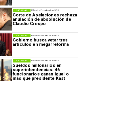
NACIONAL
El Martes Pasado A Las 9:55
Corte de Apelaciones rechaza
anulación de absolución de
Claudio Crespo
NACIONAL
El Martes Pasado A Las 9:55
Gobierno busca vetar tres
artículos en megarreforma
NACIONAL
El Martes Pasado A Las 9:55
Sueldos millonarios en
superintendencias: 46
funcionarios ganan igual o
más que presidente Kast