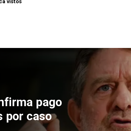
ca vistos
nfirma pago
s por caso