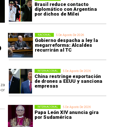
Brasil reduce contacto
diplomático con Argentina
por dichos de Milei
5 De Agosto De 2026
NACIONAL
Gobierno despacha a ley la
o
megarreforma: Alcaldes
recurrirán al TC
5 De Agosto De 2026
INTERNACIONAL
China restringe exportación
de drones a EEUU y sanciona
aza
empresas
por
5 De Agosto De 2026
INTERNACIONAL
Papa León XIV anuncia gira
por Sudamérica