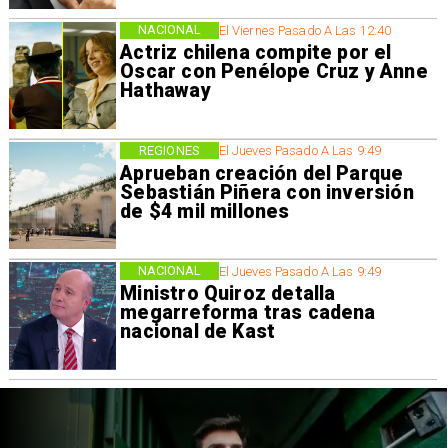
NACIONAL
El Viernes Pasado A Las 12:40
Actriz chilena compite por el
Oscar con Penélope Cruz y Anne
Hathaway
REGIONES
El Jueves Pasado A Las 9:49
Aprueban creación del Parque
Sebastián Piñera con inversión
de $4 mil millones
NACIONAL
El Jueves Pasado A Las 9:49
Ministro Quiroz detalla
megarreforma tras cadena
nacional de Kast