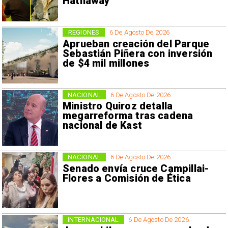
Hathaway
REGIONES
6 De Agosto De 2026
Aprueban creación del Parque
Sebastián Piñera con inversión
de $4 mil millones
NACIONAL
6 De Agosto De 2026
Ministro Quiroz detalla
megarreforma tras cadena
nacional de Kast
NACIONAL
6 De Agosto De 2026
Senado envía cruce Campillai-
Flores a Comisión de Ética
INTERNACIONAL
6 De Agosto De 2026