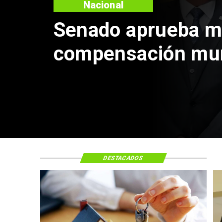
Nacional
Proyecto de Gobi
beneficio para c
vivienda: tope a 
mil cupos
DESTACADOS