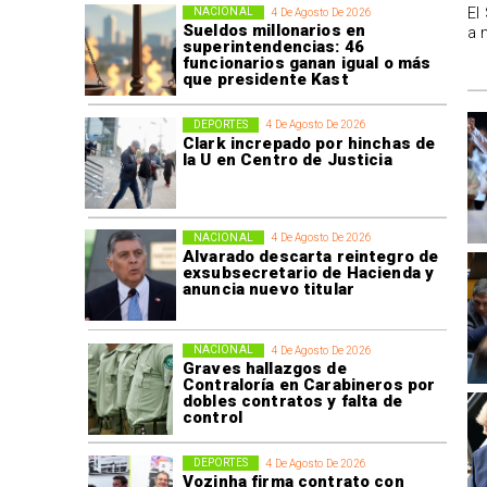
El
NACIONAL
4 De Agosto De 2026
Sueldos millonarios en
a 
superintendencias: 46
funcionarios ganan igual o más
que presidente Kast
DEPORTES
4 De Agosto De 2026
Clark increpado por hinchas de
la U en Centro de Justicia
NACIONAL
4 De Agosto De 2026
Alvarado descarta reintegro de
exsubsecretario de Hacienda y
anuncia nuevo titular
NACIONAL
4 De Agosto De 2026
Graves hallazgos de
Contraloría en Carabineros por
dobles contratos y falta de
control
DEPORTES
4 De Agosto De 2026
Vozinha firma contrato con