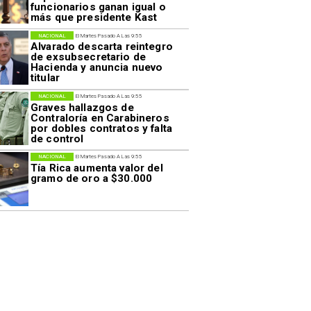
funcionarios ganan igual o
más que presidente Kast
NACIONAL
El Martes Pasado A Las 9:55
Alvarado descarta reintegro
de exsubsecretario de
Hacienda y anuncia nuevo
titular
NACIONAL
El Martes Pasado A Las 9:55
Graves hallazgos de
Contraloría en Carabineros
por dobles contratos y falta
de control
NACIONAL
El Martes Pasado A Las 9:55
Tía Rica aumenta valor del
gramo de oro a $30.000