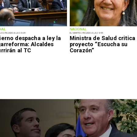
NAL
NACIONAL
LES PASADO A LAS 9:35
EL MARTES PASADO A LAS 9:55
ierno despacha a ley la
Ministra de Salud critica
arreforma: Alcaldes
proyecto “Escucha su
rrirán al TC
Corazón”