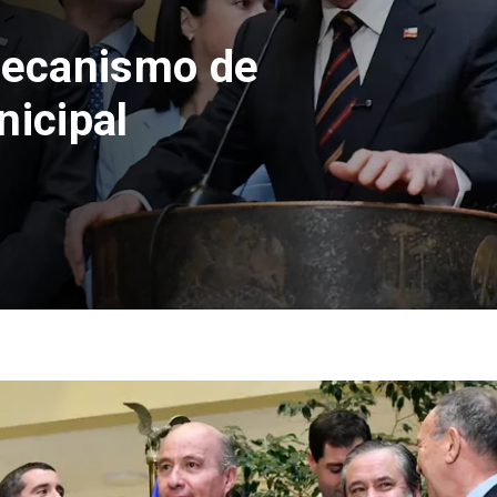
erno amplía
omprar primera
6.000 UF y 30