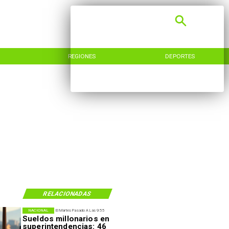
REGIONES
DEPORTES
RELACIONADAS
NACIONAL
El Martes Pasado A Las 9:55
Sueldos millonarios en
superintendencias: 46