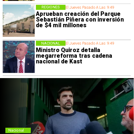
REGIONES
El Jueves Pasado A Las 9:49
Aprueban creación del Parque
Sebastián Piñera con inversión
de $4 mil millones
NACIONAL
El Jueves Pasado A Las 9:49
Ministro Quiroz detalla
megarreforma tras cadena
nacional de Kast
Nacional