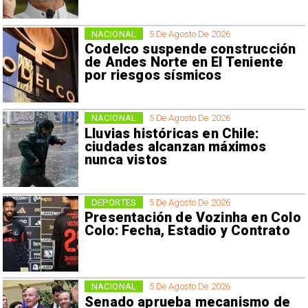
NACIONAL
5 De Agosto De 2026
Codelco suspende construcción
de Andes Norte en El Teniente
por riesgos sísmicos
NACIONAL
5 De Agosto De 2026
Lluvias históricas en Chile:
ciudades alcanzan máximos
nunca vistos
DEPORTES
5 De Agosto De 2026
Presentación de Vozinha en Colo
Colo: Fecha, Estadio y Contrato
NACIONAL
5 De Agosto De 2026
Senado aprueba mecanismo de