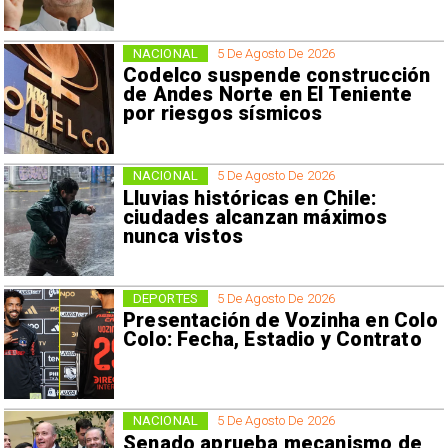
NACIONAL
5 De Agosto De 2026
Codelco suspende construcción
de Andes Norte en El Teniente
por riesgos sísmicos
NACIONAL
5 De Agosto De 2026
Lluvias históricas en Chile:
ciudades alcanzan máximos
nunca vistos
DEPORTES
5 De Agosto De 2026
Presentación de Vozinha en Colo
Colo: Fecha, Estadio y Contrato
NACIONAL
5 De Agosto De 2026
Senado aprueba mecanismo de