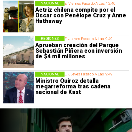
NACIONAL
El Viernes Pasado A Las 12:40
Actriz chilena compite por el
Oscar con Penélope Cruz y Anne
Hathaway
REGIONES
El Jueves Pasado A Las 9:49
Aprueban creación del Parque
Sebastián Piñera con inversión
de $4 mil millones
NACIONAL
El Jueves Pasado A Las 9:49
Ministro Quiroz detalla
megarreforma tras cadena
nacional de Kast