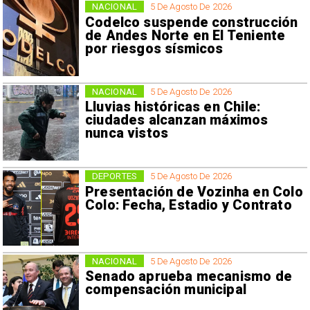
NACIONAL
5 De Agosto De 2026
Codelco suspende construcción
de Andes Norte en El Teniente
por riesgos sísmicos
NACIONAL
5 De Agosto De 2026
Lluvias históricas en Chile:
ciudades alcanzan máximos
nunca vistos
DEPORTES
5 De Agosto De 2026
Presentación de Vozinha en Colo
Colo: Fecha, Estadio y Contrato
NACIONAL
5 De Agosto De 2026
Senado aprueba mecanismo de
compensación municipal