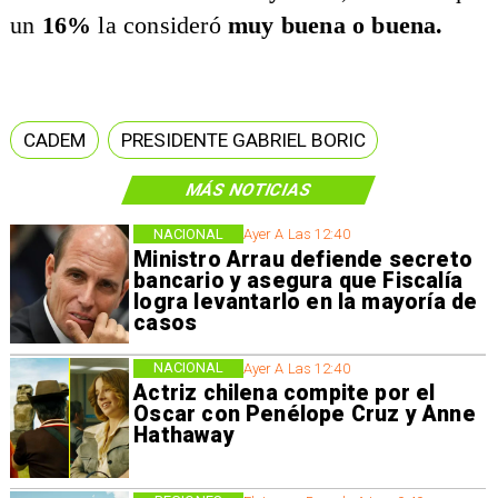
un
16%
la consideró
muy buena o buena.
CADEM
PRESIDENTE GABRIEL BORIC
MÁS NOTICIAS
NACIONAL
Ayer A Las 12:40
Ministro Arrau defiende secreto
bancario y asegura que Fiscalía
logra levantarlo en la mayoría de
casos
NACIONAL
Ayer A Las 12:40
Actriz chilena compite por el
Oscar con Penélope Cruz y Anne
Hathaway