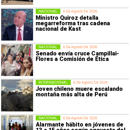
NACIONAL
6 De Agosto De 2026
Ministro Quiroz detalla
megarreforma tras cadena
nacional de Kast
NACIONAL
6 De Agosto De 2026
Senado envía cruce Campillai-
Flores a Comisión de Ética
INTERNACIONAL
6 De Agosto De 2026
Joven chileno muere escalando
montaña más alta de Perú
NACIONAL
6 De Agosto De 2026
Alarmante hábito en jóvenes de