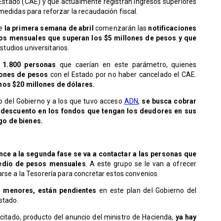
Estado (CAE) y que actualmente registran ingresos superiores
medidas para reforzar la recaudación fiscal.
e
la primera semana de abril
comenzarán las
notificaciones
os mensuales que superan los $5 millones de pesos y que
tudios universitarios.
1.800 personas
que caerían en este parámetro, quienes
lones de pesos
con el Estado por no haber cancelado el CAE.
nos $20 millones de dólares.
 del Gobierno y a los que tuvo acceso
ADN
,
se busca cobrar
un descuento en los fondos que tengan los deudores en sus
go de bienes.
ce a la segunda fase se va a contactar a las personas que
medio de pesos mensuales
. A este grupo se le van a ofrecer
rse a la Tesorería para concretar estos convenios.
s menores, están pendientes
en este plan del Gobierno del
stado.
itado, producto del anuncio del ministro de Hacienda,
ya hay