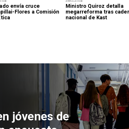
S 9:49
AYER A LAS 9:49
ado envía cruce
Ministro Quiroz detalla
illai-Flores a Comisión
megarreforma tras cade
tica
nacional de Kast
ón del Parque