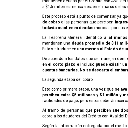
mantienen deudas por el Crédito con Aval del 
a $1,5 millones mensuales, en el marco de las 
Este proceso está a punto de comenzar, ya qu
de cobro
a las personas que perciben
ingres
todavía mantienen deudas
morosas por sus es
La Tesorería General identificó a
al menos 
mantienen una
deuda promedio de $11 mil
Esto se traduce en
una merma al Estado de u
De acuerdo a los datos que se manejan dentro
en el corto plazo e incluso puede existir 
cuentas bancarias. No se descarta el embar
La segunda etapa del cobro
Esto como primera etapa, una vez que
se avan
perciben entre $5 millones y $1 millón y 
facilidades de pago, pero estos deberán acerca
Al tramo de personas que
perciben sueldo
cobro a los deudores del Crédito con Aval del E
Según la información entregada por el medio c