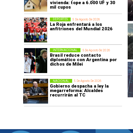
vivienda: tope a 6.000 UF y 30
mil cupos
DEPORTES
5 De Agosto De 2026
La Roja enfrentará a los
anfitriones del Mundial 2026
INTERNACIONAL
5 De Agosto De 2026
Brasil reduce contacto
diplomático con Argentina por
dichos de Milei
NACIONAL
5 De Agosto De 2026
Gobierno despacha a ley la
megarreforma: Alcaldes
recurrirán al TC