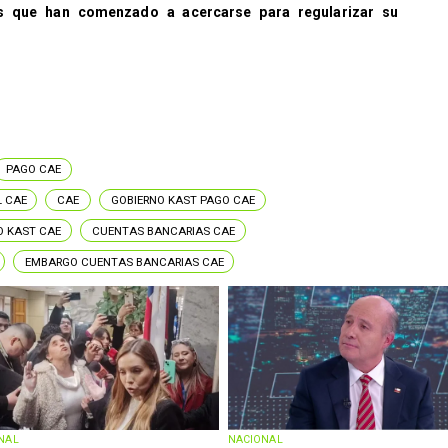
 que han comenzado a acercarse para regularizar su
PAGO CAE
L CAE
CAE
GOBIERNO KAST PAGO CAE
O KAST CAE
CUENTAS BANCARIAS CAE
EMBARGO CUENTAS BANCARIAS CAE
NAL
NACIONAL