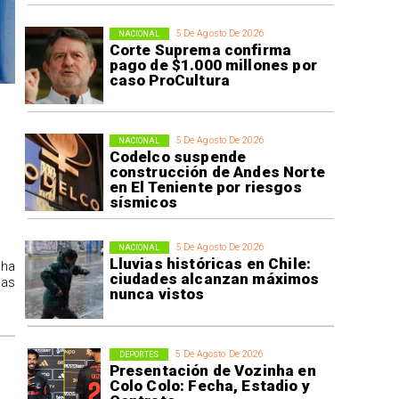
5 De Agosto De 2026
NACIONAL
Corte Suprema confirma
pago de $1.000 millones por
caso ProCultura
5 De Agosto De 2026
NACIONAL
Codelco suspende
construcción de Andes Norte
en El Teniente por riesgos
sísmicos
5 De Agosto De 2026
NACIONAL
Lluvias históricas en Chile:
 ha
ciudades alcanzan máximos
las
nunca vistos
5 De Agosto De 2026
DEPORTES
Presentación de Vozinha en
Colo Colo: Fecha, Estadio y