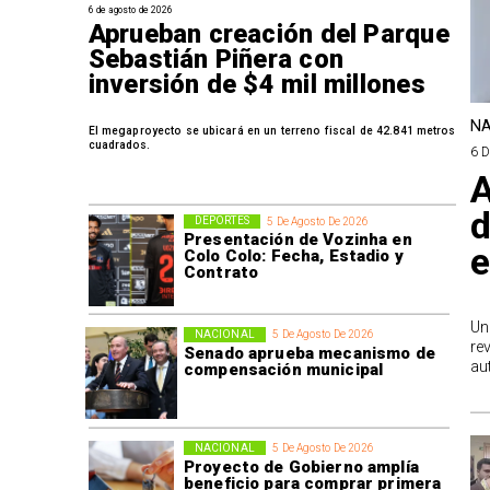
6 de agosto de 2026
Aprueban creación del Parque
Sebastián Piñera con
inversión de $4 mil millones
NA
El megaproyecto se ubicará en un terreno fiscal de 42.841 metros
cuadrados.
6 
A
d
DEPORTES
5 De Agosto De 2026
Presentación de Vozinha en
e
Colo Colo: Fecha, Estadio y
Contrato
Un
NACIONAL
5 De Agosto De 2026
re
Senado aprueba mecanismo de
au
compensación municipal
NACIONAL
5 De Agosto De 2026
Proyecto de Gobierno amplía
beneficio para comprar primera