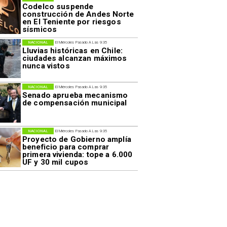
Codelco suspende
construcción de Andes Norte
en El Teniente por riesgos
sísmicos
NACIONAL
El Miércoles Pasado A Las 9:35
Lluvias históricas en Chile:
ciudades alcanzan máximos
nunca vistos
NACIONAL
El Miércoles Pasado A Las 9:35
Senado aprueba mecanismo
de compensación municipal
NACIONAL
El Miércoles Pasado A Las 9:35
Proyecto de Gobierno amplía
beneficio para comprar
primera vivienda: tope a 6.000
UF y 30 mil cupos