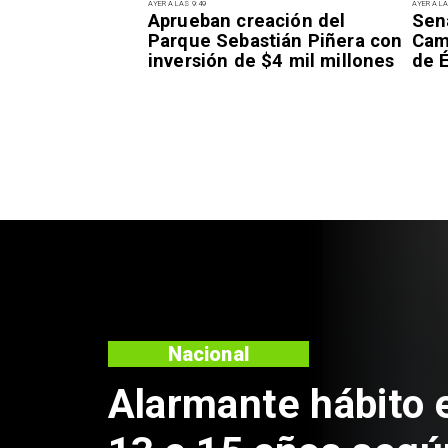
AYER A LAS 9:49
AYER A LA
Aprueban creación del
Sen
Parque Sebastián Piñera con
Camp
inversión de $4 mil millones
de É
Regiones
Aprueban creaci