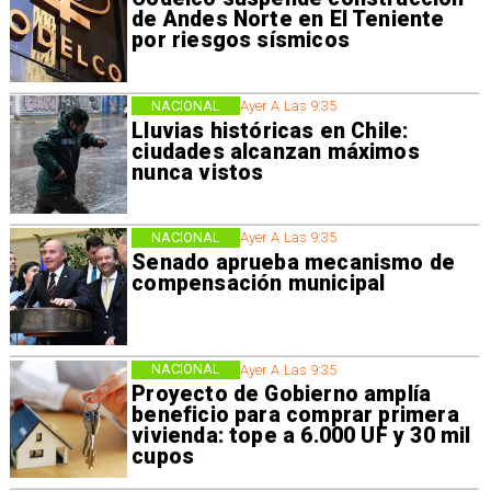
de Andes Norte en El Teniente
por riesgos sísmicos
NACIONAL
Ayer A Las 9:35
Lluvias históricas en Chile:
ciudades alcanzan máximos
nunca vistos
NACIONAL
Ayer A Las 9:35
Senado aprueba mecanismo de
compensación municipal
NACIONAL
Ayer A Las 9:35
Proyecto de Gobierno amplía
beneficio para comprar primera
vivienda: tope a 6.000 UF y 30 mil
cupos