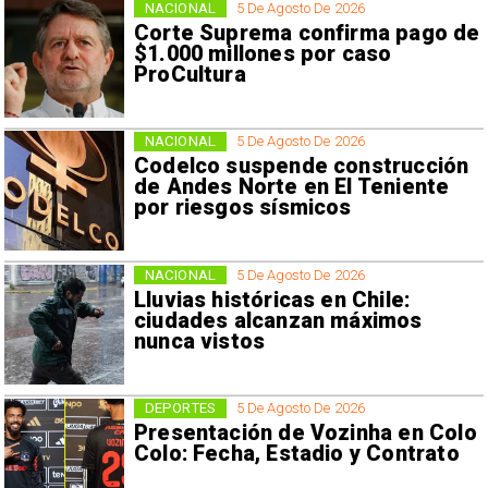
NACIONAL
5 De Agosto De 2026
Corte Suprema confirma pago de
$1.000 millones por caso
ProCultura
NACIONAL
5 De Agosto De 2026
Codelco suspende construcción
de Andes Norte en El Teniente
por riesgos sísmicos
NACIONAL
5 De Agosto De 2026
Lluvias históricas en Chile:
ciudades alcanzan máximos
nunca vistos
DEPORTES
5 De Agosto De 2026
Presentación de Vozinha en Colo
Colo: Fecha, Estadio y Contrato