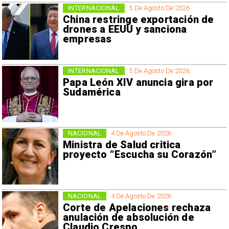
INTERNACIONAL
5 De Agosto De 2026
China restringe exportación de
drones a EEUU y sanciona
empresas
INTERNACIONAL
5 De Agosto De 2026
Papa León XIV anuncia gira por
Sudamérica
NACIONAL
4 De Agosto De 2026
Ministra de Salud critica
proyecto “Escucha su Corazón”
NACIONAL
4 De Agosto De 2026
Corte de Apelaciones rechaza
anulación de absolución de
Claudio Crespo