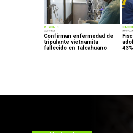
REGIONES
NACIO
30/07/2026
30/07/202
Confirman enfermedad de
Fisc
tripulante vietnamita
ado
fallecido en Talcahuano
43% 