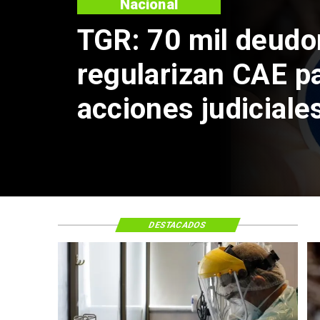
Regiones
Confirman e
tripulante vi
en Talcahua
DESTACADOS