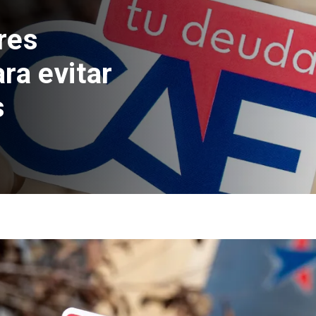
nfermedad de
etnamita fallecido
no