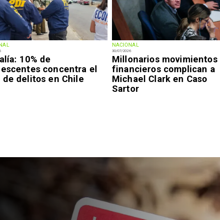
NAL
NACIONAL
6
30/07/2026
alía: 10% de
Millonarios movimientos
lescentes concentra el
financieros complican a
de delitos en Chile
Michael Clark en Caso
Sartor