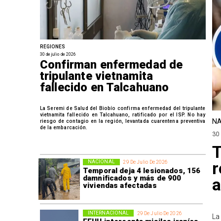
REGIONES
30 de julio de 2026
Confirman enfermedad de
tripulante vietnamita
fallecido en Talcahuano
La Seremi de Salud del Biobío confirma enfermedad del tripulante
vietnamita fallecido en Talcahuano, ratificado por el ISP. No hay
NA
riesgo de contagio en la región, levantada cuarentena preventiva
de la embarcación.
30 
T
r
NACIONAL
29 De Julio De 2026
Temporal deja 4 lesionados, 156
damnificados y más de 900
a
viviendas afectadas
INTERNACIONAL
29 De Julio De 2026
La