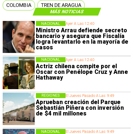
COLOMBIA
TREN DE ARAGUA
MÁS NOTICIAS
NACIONAL
Ayer A Las 12:40
Ministro Arrau defiende secreto
bancario y asegura que Fiscalía
logra levantarlo en la mayoría de
casos
NACIONAL
Ayer A Las 12:40
Actriz chilena compite por el
Oscar con Penélope Cruz y Anne
Hathaway
REGIONES
El Jueves Pasado A Las 9:49
Aprueban creación del Parque
Sebastián Piñera con inversión
de $4 mil millones
NACIONAL
El Jueves Pasado A Las 9:49