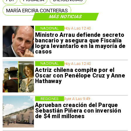
MARÍA ERCIRA CONTRERAS
MÁS NOTICIAS
NACIONAL
Hoy A Las 12:40
Ministro Arrau defiende secreto
bancario y asegura que Fiscalía
logra levantarlo en la mayoría de
casos
NACIONAL
Hoy A Las 12:40
Actriz chilena compite por el
Oscar con Penélope Cruz y Anne
Hathaway
REGIONES
Ayer A Las 9:49
Aprueban creación del Parque
Sebastián Piñera con inversión
de $4 mil millones