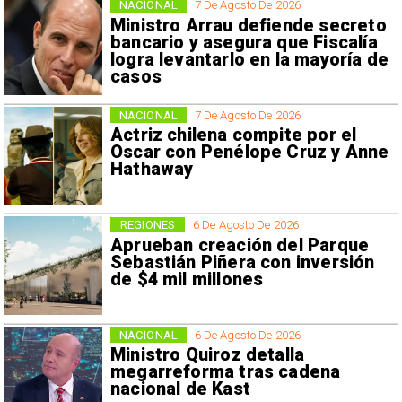
NACIONAL
7 De Agosto De 2026
Ministro Arrau defiende secreto
bancario y asegura que Fiscalía
logra levantarlo en la mayoría de
casos
NACIONAL
7 De Agosto De 2026
Actriz chilena compite por el
Oscar con Penélope Cruz y Anne
Hathaway
REGIONES
6 De Agosto De 2026
Aprueban creación del Parque
Sebastián Piñera con inversión
de $4 mil millones
NACIONAL
6 De Agosto De 2026
Ministro Quiroz detalla
megarreforma tras cadena
nacional de Kast