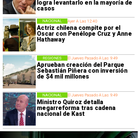
logra levantarlo en la mayoría de
casos
NACIONAL
Ayer A Las 12:40
Actriz chilena compite por el
Oscar con Penélope Cruz y Anne
Hathaway
REGIONES
El Jueves Pasado A Las 9:49
Aprueban creación del Parque
Sebastián Piñera con inversión
de $4 mil millones
NACIONAL
El Jueves Pasado A Las 9:49
Ministro Quiroz detalla
megarreforma tras cadena
nacional de Kast