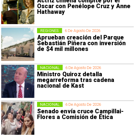
Actriz chilena compite por el
Oscar con Penélope Cruz y Anne
Hathaway
REGIONES
6 De Agosto De 2026
Aprueban creación del Parque
Sebastián Piñera con inversión
de $4 mil millones
NACIONAL
6 De Agosto De 2026
Ministro Quiroz detalla
megarreforma tras cadena
nacional de Kast
NACIONAL
6 De Agosto De 2026
Senado envía cruce Campillai-
Flores a Comisión de Ética