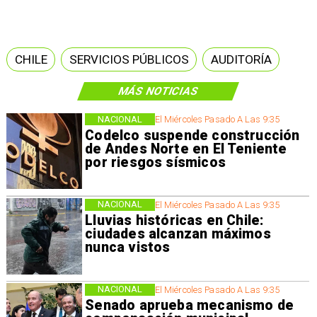
CHILE
SERVICIOS PÚBLICOS
AUDITORÍA
MÁS NOTICIAS
NACIONAL
El Miércoles Pasado A Las 9:35
Codelco suspende construcción
de Andes Norte en El Teniente
por riesgos sísmicos
NACIONAL
El Miércoles Pasado A Las 9:35
Lluvias históricas en Chile:
ciudades alcanzan máximos
nunca vistos
NACIONAL
El Miércoles Pasado A Las 9:35
Senado aprueba mecanismo de