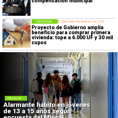
compensación municipal
NACIONAL
El Miércoles Pasado A Las 9:35
Proyecto de Gobierno amplía
beneficio para comprar primera
vivienda: tope a 6.000 UF y 30 mil
cupos
Nacional
Alarmante hábito en jóvenes
de 13 a 15 años según
encuesta del Minsal