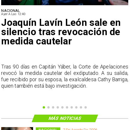
NACIONAL
Ayer A Las 12:40
Joaquín Lavín León sale en
silencio tras revocación de
medida cautelar
s
Tras 90 días en Capitán Yáber, la Corte de Apelaciones
a
revocó la medida cautelar del exdiputado. A su salida,
e
fue recibido por su esposa, la exalcaldesa Cathy Barriga,
o
quien también está bajo investigación.
MÁS NOTICIAS
NACIONAL
7 De Agosto De 2026