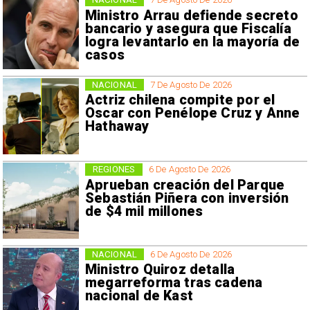
Ministro Arrau defiende secreto
bancario y asegura que Fiscalía
logra levantarlo en la mayoría de
casos
NACIONAL
7 De Agosto De 2026
Actriz chilena compite por el
Oscar con Penélope Cruz y Anne
Hathaway
REGIONES
6 De Agosto De 2026
Aprueban creación del Parque
Sebastián Piñera con inversión
de $4 mil millones
NACIONAL
6 De Agosto De 2026
Ministro Quiroz detalla
megarreforma tras cadena
nacional de Kast