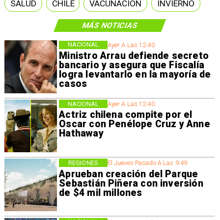
SALUD
CHILE
VACUNACIÓN
INVIERNO
MÁS NOTICIAS
NACIONAL
Ayer A Las 12:40
Ministro Arrau defiende secreto
bancario y asegura que Fiscalía
logra levantarlo en la mayoría de
casos
NACIONAL
Ayer A Las 12:40
Actriz chilena compite por el
Oscar con Penélope Cruz y Anne
Hathaway
REGIONES
El Jueves Pasado A Las 9:49
Aprueban creación del Parque
Sebastián Piñera con inversión
de $4 mil millones