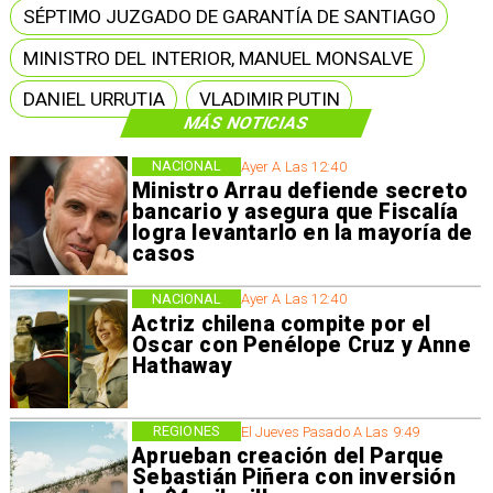
SÉPTIMO JUZGADO DE GARANTÍA DE SANTIAGO
MINISTRO DEL INTERIOR, MANUEL MONSALVE
DANIEL URRUTIA
VLADIMIR PUTIN
MÁS NOTICIAS
NACIONAL
Ayer A Las 12:40
Ministro Arrau defiende secreto
bancario y asegura que Fiscalía
logra levantarlo en la mayoría de
casos
NACIONAL
Ayer A Las 12:40
Actriz chilena compite por el
Oscar con Penélope Cruz y Anne
Hathaway
REGIONES
El Jueves Pasado A Las 9:49
Aprueban creación del Parque
Sebastián Piñera con inversión