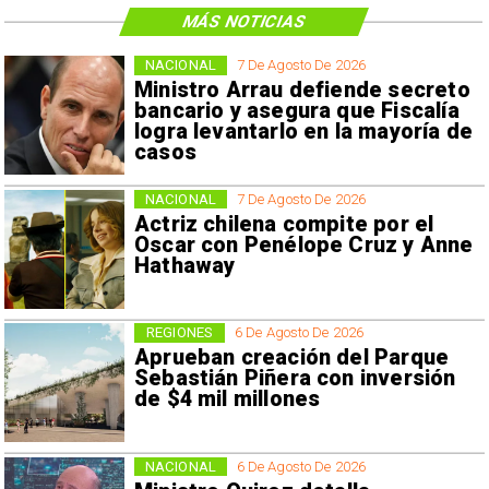
MÁS NOTICIAS
NACIONAL
7 De Agosto De 2026
Ministro Arrau defiende secreto
bancario y asegura que Fiscalía
logra levantarlo en la mayoría de
casos
NACIONAL
7 De Agosto De 2026
Actriz chilena compite por el
Oscar con Penélope Cruz y Anne
Hathaway
REGIONES
6 De Agosto De 2026
Aprueban creación del Parque
Sebastián Piñera con inversión
de $4 mil millones
NACIONAL
6 De Agosto De 2026