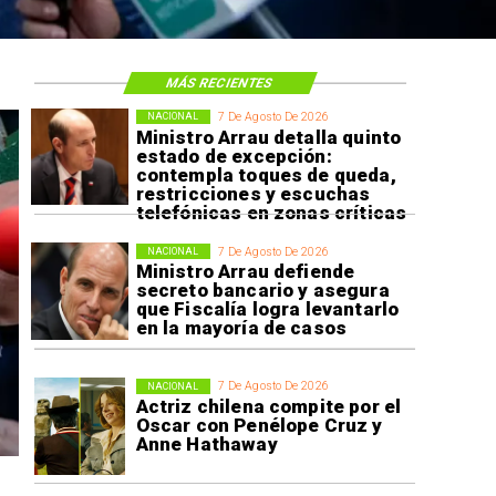
MÁS RECIENTES
7 De Agosto De 2026
NACIONAL
Ministro Arrau detalla quinto
estado de excepción:
contempla toques de queda,
restricciones y escuchas
telefónicas en zonas críticas
7 De Agosto De 2026
NACIONAL
Ministro Arrau defiende
secreto bancario y asegura
que Fiscalía logra levantarlo
en la mayoría de casos
7 De Agosto De 2026
NACIONAL
Actriz chilena compite por el
Oscar con Penélope Cruz y
Anne Hathaway