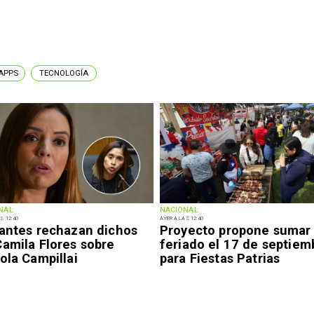
APPS
TECNOLOGÍA
NAL
NACIONAL
S 12:40
AYER A LAS 12:40
iantes rechazan dichos
Proyecto propone sumar
Camila Flores sobre
feriado el 17 de septiem
ola Campillai
para Fiestas Patrias