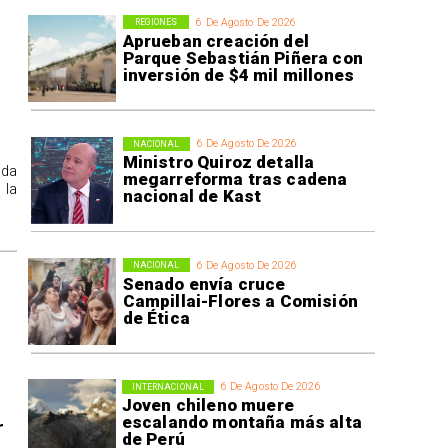
6 De Agosto De 2026
REGIONES
Aprueban creación del
Parque Sebastián Piñera con
inversión de $4 mil millones
6 De Agosto De 2026
NACIONAL
Ministro Quiroz detalla
ida
megarreforma tras cadena
 la
nacional de Kast
6 De Agosto De 2026
NACIONAL
Senado envía cruce
Campillai-Flores a Comisión
de Ética
6 De Agosto De 2026
INTERNACIONAL
Joven chileno muere
escalando montaña más alta
r
de Perú