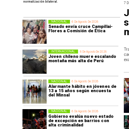
normalización bilateral.
7 
J
s
NACIONAL
6 De Agosto De 2026
Senado envía cruce Campillai-
m
Flores a Comisión de Ética
Tr
INTERNACIONAL
6 De Agosto De 2026
ca
Joven chileno muere escalando
ex
montaña más alta de Perú
NACIONAL
6 De Agosto De 2026
Alarmante hábito en jóvenes de
13 a 15 años según encuesta
del Minsal
NACIONAL
6 De Agosto De 2026
Gobierno evalúa nuevo estado
de excepción en barrios con
alta criminalidad