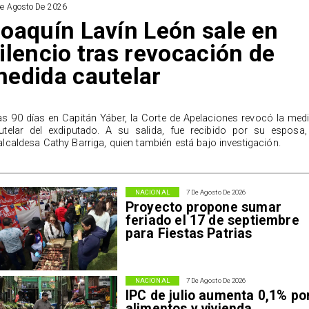
De Agosto De 2026
oaquín Lavín León sale en
ilencio tras revocación de
edida cautelar
as 90 días en Capitán Yáber, la Corte de Apelaciones revocó la med
utelar del exdiputado. A su salida, fue recibido por su esposa,
alcaldesa Cathy Barriga, quien también está bajo investigación.
NACIONAL
7 De Agosto De 2026
Proyecto propone sumar
feriado el 17 de septiembre
para Fiestas Patrias
NACIONAL
7 De Agosto De 2026
IPC de julio aumenta 0,1% po
alimentos y vivienda