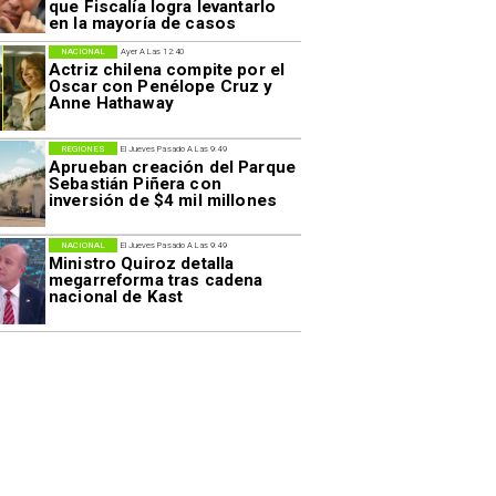
que Fiscalía logra levantarlo
en la mayoría de casos
NACIONAL
Ayer A Las 12:40
Actriz chilena compite por el
Oscar con Penélope Cruz y
Anne Hathaway
REGIONES
El Jueves Pasado A Las 9:49
Aprueban creación del Parque
Sebastián Piñera con
inversión de $4 mil millones
NACIONAL
El Jueves Pasado A Las 9:49
Ministro Quiroz detalla
megarreforma tras cadena
nacional de Kast