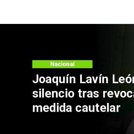
Nacional
Chile y Venezuela
reinicio de relacio
consulares