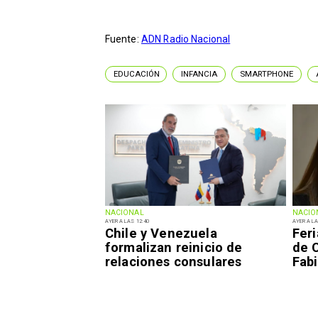
Fuente:
ADN Radio Nacional
EDUCACIÓN
INFANCIA
SMARTPHONE
NACIONAL
NACIO
AYER A LAS 12:40
AYER A LA
Chile y Venezuela
Fer
formalizan reinicio de
de 
relaciones consulares
Fabi