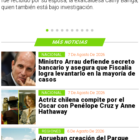
e
fue recibido por su esposa, la exalcaldesa Cathy Barriga,
o
quien también está bajo investigación.
MÁS NOTICIAS
NACIONAL
7 De Agosto De 2026
Ministro Arrau defiende secreto
bancario y asegura que Fiscalía
logra levantarlo en la mayoría de
casos
NACIONAL
7 De Agosto De 2026
Actriz chilena compite por el
Oscar con Penélope Cruz y Anne
Hathaway
REGIONES
6 De Agosto De 2026
Aprueban creación del Parque