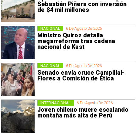
Sebastián Piñera con inversión
de $4 mil millones
NACIONAL
6 De Agosto De 2026
Ministro Quiroz detalla
megarreforma tras cadena
nacional de Kast
NACIONAL
6 De Agosto De 2026
Senado envía cruce Campillai-
Flores a Comisión de Ética
INTERNACIONAL
6 De Agosto De 2026
Joven chileno muere escalando
montaña más alta de Perú