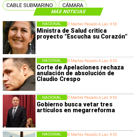
CABLE SUBMARINO
CÁMARA
MÁS NOTICIAS
NACIONAL
El Martes Pasado A Las 9:55
Ministra de Salud critica
proyecto “Escucha su Corazón”
NACIONAL
El Martes Pasado A Las 9:55
Corte de Apelaciones rechaza
anulación de absolución de
Claudio Crespo
NACIONAL
El Martes Pasado A Las 9:55
Gobierno busca vetar tres
artículos en megarreforma
NACIONAL
El Martes Pasado A Las 9:55