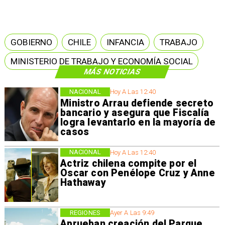
GOBIERNO
CHILE
INFANCIA
TRABAJO
MINISTERIO DE TRABAJO Y ECONOMÍA SOCIAL
MÁS NOTICIAS
NACIONAL
Hoy A Las 12:40
Ministro Arrau defiende secreto
bancario y asegura que Fiscalía
logra levantarlo en la mayoría de
casos
NACIONAL
Hoy A Las 12:40
Actriz chilena compite por el
Oscar con Penélope Cruz y Anne
Hathaway
REGIONES
Ayer A Las 9:49
Aprueban creación del Parque