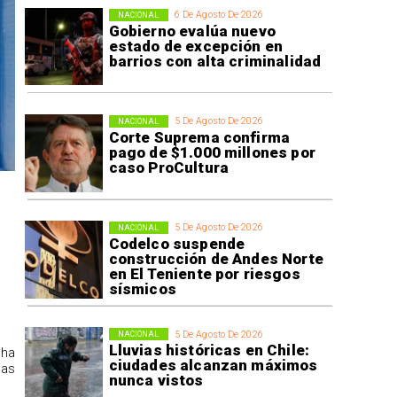
6 De Agosto De 2026
NACIONAL
Gobierno evalúa nuevo
estado de excepción en
barrios con alta criminalidad
5 De Agosto De 2026
NACIONAL
Corte Suprema confirma
pago de $1.000 millones por
caso ProCultura
5 De Agosto De 2026
NACIONAL
Codelco suspende
construcción de Andes Norte
en El Teniente por riesgos
sísmicos
5 De Agosto De 2026
NACIONAL
Lluvias históricas en Chile:
 ha
ciudades alcanzan máximos
las
nunca vistos