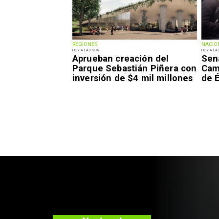
REGIONES
NACIO
HOY A LAS 9:49
HOY A LAS
Aprueban creación del
Sen
Parque Sebastián Piñera con
Camp
inversión de $4 mil millones
de É