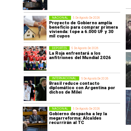
NACIONAL
5 De Agosto De 2026
Proyecto de Gobierno amplía
beneficio para comprar primera
vivienda: tope a 6.000 UF y 30
mil cupos
DEPORTES
5 De Agosto De 2026
La Roja enfrentará a los
anfitriones del Mundial 2026
INTERNACIONAL
5 De Agosto De 2026
Brasil reduce contacto
diplomático con Argentina por
dichos de Milei
NACIONAL
5 De Agosto De 2026
Gobierno despacha a ley la
megarreforma: Alcaldes
recurrirán al TC