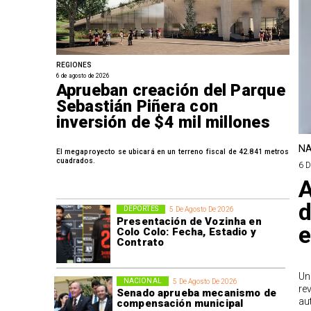
REGIONES
6 de agosto de 2026
Aprueban creación del Parque
Sebastián Piñera con
inversión de $4 mil millones
NA
El megaproyecto se ubicará en un terreno fiscal de 42.841 metros
cuadrados.
6 
A
d
DEPORTES
5 De Agosto De 2026
Presentación de Vozinha en
e
Colo Colo: Fecha, Estadio y
Contrato
Un
NACIONAL
5 De Agosto De 2026
re
Senado aprueba mecanismo de
au
compensación municipal