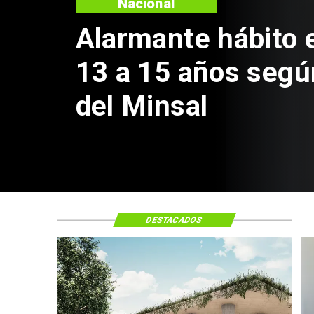
Regiones
Aprueban 
Sebastián 
de $4 mil 
DESTACADOS