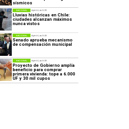
sísmicos
NACIONAL
Ayer A Las 9:35
Lluvias históricas en Chile:
ciudades alcanzan máximos
nunca vistos
NACIONAL
Ayer A Las 9:35
Senado aprueba mecanismo
de compensación municipal
NACIONAL
Ayer A Las 9:35
Proyecto de Gobierno amplía
beneficio para comprar
primera vivienda: tope a 6.000
UF y 30 mil cupos