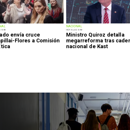
NAL
NACIONAL
 9:49
HOY A LAS 9:49
ado envía cruce
Ministro Quiroz detalla
illai-Flores a Comisión
megarreforma tras cade
tica
nacional de Kast