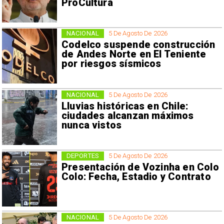
ProCultura
NACIONAL
5 De Agosto De 2026
Codelco suspende construcción
de Andes Norte en El Teniente
por riesgos sísmicos
NACIONAL
5 De Agosto De 2026
Lluvias históricas en Chile:
ciudades alcanzan máximos
nunca vistos
DEPORTES
5 De Agosto De 2026
Presentación de Vozinha en Colo
Colo: Fecha, Estadio y Contrato
NACIONAL
5 De Agosto De 2026