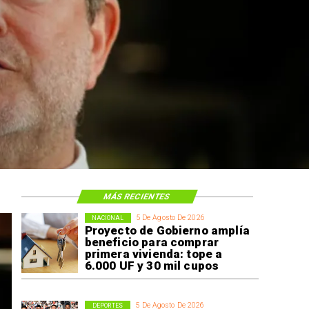
MÁS RECIENTES
5 De Agosto De 2026
NACIONAL
Proyecto de Gobierno amplía
beneficio para comprar
primera vivienda: tope a
6.000 UF y 30 mil cupos
5 De Agosto De 2026
DEPORTES