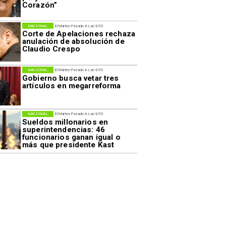
Corazón”
NACIONAL
El Martes Pasado A Las 9:55
Corte de Apelaciones rechaza
anulación de absolución de
Claudio Crespo
NACIONAL
El Martes Pasado A Las 9:55
Gobierno busca vetar tres
artículos en megarreforma
NACIONAL
El Martes Pasado A Las 9:55
Sueldos millonarios en
superintendencias: 46
funcionarios ganan igual o
más que presidente Kast