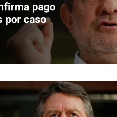
o suspende construcción
s Norte en El Teniente
sgos sísmicos