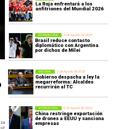
La Roja enfrentará a los
anfitriones del Mundial 2026
5 De Agosto De 2026
INTERNACIONAL
Brasil reduce contacto
diplomático con Argentina
por dichos de Milei
5 De Agosto De 2026
NACIONAL
Gobierno despacha a ley la
o
megarreforma: Alcaldes
recurrirán al TC
5 De Agosto De 2026
INTERNACIONAL
China restringe exportación
de drones a EEUU y sanciona
aza
empresas
por