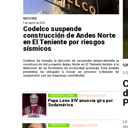
NACIONAL
5 de agosto de 2026
Codelco suspende
construcción de Andes Norte
en El Teniente por riesgos
sísmicos
Codelco ha tomado la decisión de suspender temporalmente la
construcción del proyecto Andes Norte en El Teniente debido a la
NA
detección de un fenómeno de sismicidad profunda. Esta medida
preventiva ha obligado a iniciar un proceso ordenado de
5 
suspensión con las empresas contratistas.
C
d
INTERNACIONAL
5 De Agosto De 2026
P
Papa León XIV anuncia gira por
Sudamérica
La
NACIONAL
4 De Agosto De 2026
re