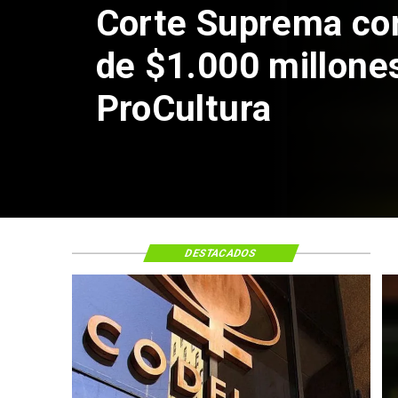
Codelc
de Ande
por rie
DESTACADOS