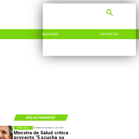
REGIONES
DEPORTES
RELACIONADAS
NACIONAL
El Martes Pasado A Las 9:55
Ministra de Salud critica
proyecto “Escucha su