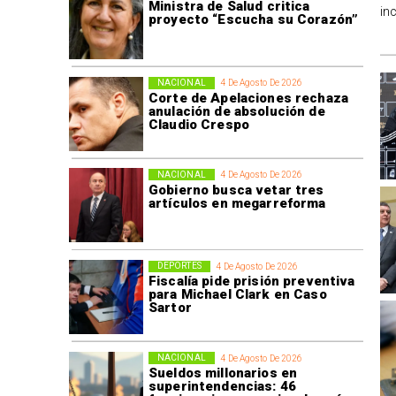
Ministra de Salud critica
in
proyecto “Escucha su Corazón”
NACIONAL
4 De Agosto De 2026
Corte de Apelaciones rechaza
anulación de absolución de
Claudio Crespo
NACIONAL
4 De Agosto De 2026
Gobierno busca vetar tres
artículos en megarreforma
DEPORTES
4 De Agosto De 2026
Fiscalía pide prisión preventiva
para Michael Clark en Caso
Sartor
NACIONAL
4 De Agosto De 2026
Sueldos millonarios en
superintendencias: 46