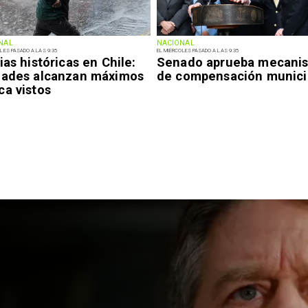
NAL
NACIONAL
LES PASADO A LAS 9:35
EL MIÉRCOLES PASADO A LAS 9:35
ias históricas en Chile:
Senado aprueba mecani
dades alcanzan máximos
de compensación munici
ca vistos