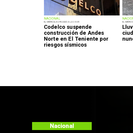
NACIONAL
NACIO
EL MIÉRCOLES PASADO A LAS 9:35
EL MIÉRCO
Codelco suspende
Lluv
construcción de Andes
ciu
Norte en El Teniente por
nun
riesgos sísmicos
Nacional