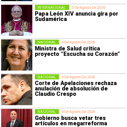
INTERNACIONAL
5 De Agosto De 2026
Papa León XIV anuncia gira por
Sudamérica
NACIONAL
4 De Agosto De 2026
Ministra de Salud critica
proyecto “Escucha su Corazón”
NACIONAL
4 De Agosto De 2026
Corte de Apelaciones rechaza
anulación de absolución de
Claudio Crespo
NACIONAL
4 De Agosto De 2026
Gobierno busca vetar tres
artículos en megarreforma