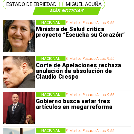
ESTADO DE EBRIEDAD
MIGUEL ACUÑA
MÁS NOTICIAS
NACIONAL
El Martes Pasado A Las 9:55
Ministra de Salud critica
proyecto “Escucha su Corazón”
NACIONAL
El Martes Pasado A Las 9:55
Corte de Apelaciones rechaza
anulación de absolución de
Claudio Crespo
NACIONAL
El Martes Pasado A Las 9:55
Gobierno busca vetar tres
artículos en megarreforma
NACIONAL
El Martes Pasado A Las 9:55