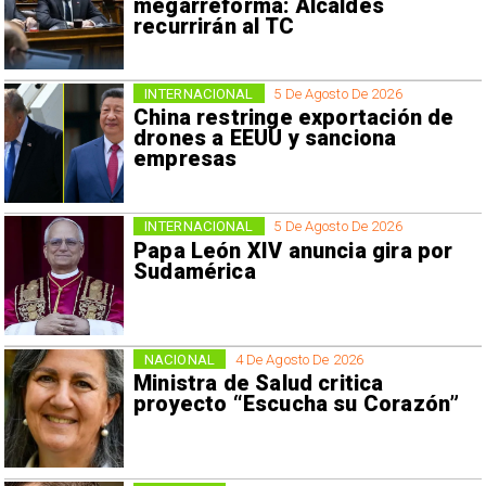
megarreforma: Alcaldes
recurrirán al TC
INTERNACIONAL
5 De Agosto De 2026
China restringe exportación de
drones a EEUU y sanciona
empresas
INTERNACIONAL
5 De Agosto De 2026
Papa León XIV anuncia gira por
Sudamérica
NACIONAL
4 De Agosto De 2026
Ministra de Salud critica
proyecto “Escucha su Corazón”