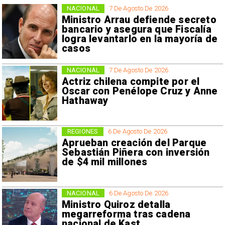
NACIONAL
7 De Agosto De 2026
Ministro Arrau defiende secreto
bancario y asegura que Fiscalía
logra levantarlo en la mayoría de
casos
NACIONAL
7 De Agosto De 2026
Actriz chilena compite por el
Oscar con Penélope Cruz y Anne
Hathaway
REGIONES
6 De Agosto De 2026
Aprueban creación del Parque
Sebastián Piñera con inversión
de $4 mil millones
NACIONAL
6 De Agosto De 2026
Ministro Quiroz detalla
megarreforma tras cadena
nacional de Kast