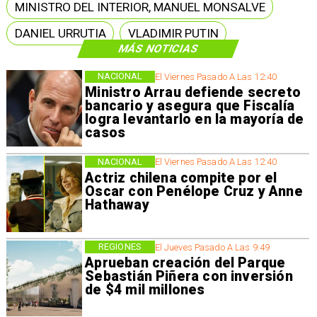
MINISTRO DEL INTERIOR, MANUEL MONSALVE
DANIEL URRUTIA
VLADIMIR PUTIN
MÁS NOTICIAS
NACIONAL
El Viernes Pasado A Las 12:40
Ministro Arrau defiende secreto
bancario y asegura que Fiscalía
logra levantarlo en la mayoría de
casos
NACIONAL
El Viernes Pasado A Las 12:40
Actriz chilena compite por el
Oscar con Penélope Cruz y Anne
Hathaway
REGIONES
El Jueves Pasado A Las 9:49
Aprueban creación del Parque
Sebastián Piñera con inversión
de $4 mil millones