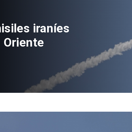
ás de 100
vés de nuevo
nes