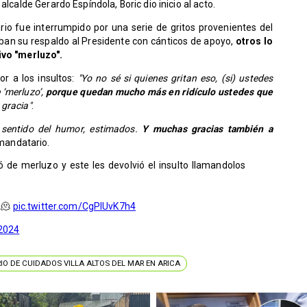
alcalde Gerardo Espíndola, Boric dio inicio al acto.
io fue interrumpido por una serie de gritos provenientes del
ban su respaldo al Presidente con cánticos de apoyo,
otros lo
ivo "merluzo".
or a los insultos:
"Yo no sé si quienes gritan eso, (si) ustedes
 ‘merluzo’,
porque quedan mucho más en ridículo ustedes que
 gracia"
.
 sentido del humor, estimados.
Y muchas gracias también a
l mandatario.
tó de merluzo y este les devolvió el insulto llamandolos
e🫠
pic.twitter.com/CgPlUvK7h4
 2024
O DE CUIDADOS VILLA ALTOS DEL MAR EN ARICA