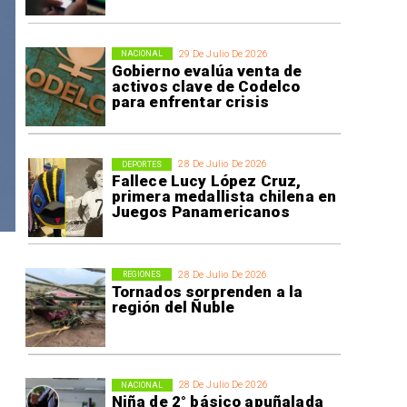
29 De Julio De 2026
NACIONAL
Gobierno evalúa venta de
activos clave de Codelco
para enfrentar crisis
28 De Julio De 2026
DEPORTES
Fallece Lucy López Cruz,
primera medallista chilena en
Juegos Panamericanos
28 De Julio De 2026
REGIONES
Tornados sorprenden a la
región del Ñuble
28 De Julio De 2026
NACIONAL
Niña de 2° básico apuñalada