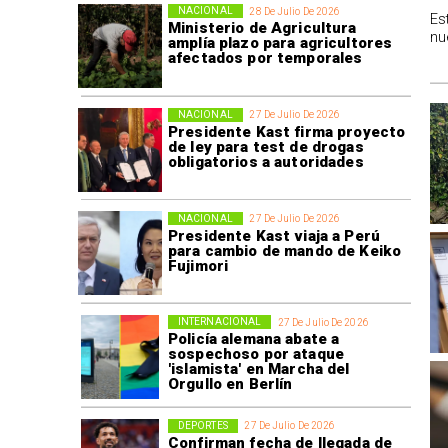
NACIONAL
28 De Julio De 2026
Es
Ministerio de Agricultura
nu
amplía plazo para agricultores
afectados por temporales
NACIONAL
27 De Julio De 2026
Presidente Kast firma proyecto
de ley para test de drogas
obligatorios a autoridades
NACIONAL
27 De Julio De 2026
Presidente Kast viaja a Perú
para cambio de mando de Keiko
Fujimori
INTERNACIONAL
27 De Julio De 2026
Policía alemana abate a
sospechoso por ataque
'islamista' en Marcha del
Orgullo en Berlín
DEPORTES
27 De Julio De 2026
Confirman fecha de llegada de