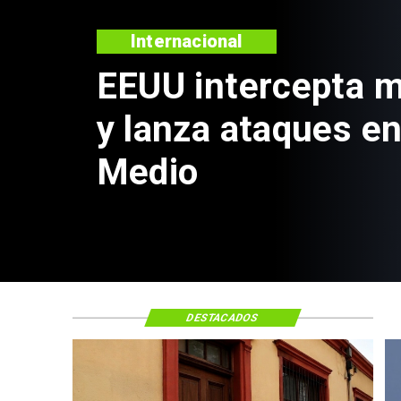
Nacional
Estado venderá m
propiedades a tra
portal de licitacio
DESTACADOS