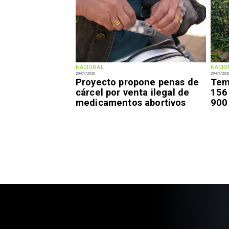
NACIONAL
NACIO
29/07/2026
29/07/202
Proyecto propone penas de
Tem
cárcel por venta ilegal de
156
medicamentos abortivos
900