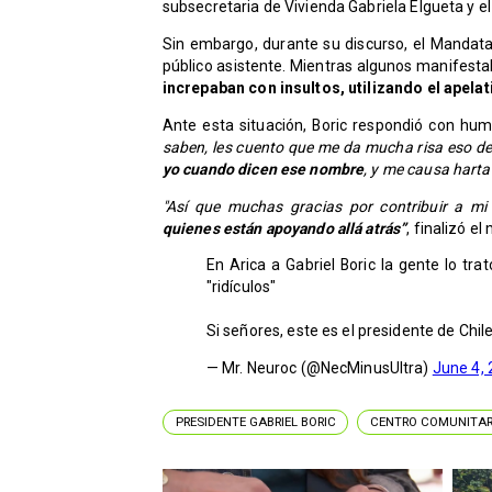
subsecretaria de Vivienda Gabriela Elgueta y el 
Sin embargo, durante su discurso, el Mandatar
público asistente. Mientras algunos manifesta
increpaban con insultos, utilizando el apelat
Ante esta situación, Boric respondió con hum
saben, les cuento que me da mucha risa eso de
yo cuando dicen ese nombre
, y me causa harta
"Así que muchas gracias por contribuir a mi
quienes están apoyando allá atrás”
, finalizó e
En Arica a Gabriel Boric la gente lo tra
"ridículos"
Si señores, este es el presidente de Chil
— Mr. Neuroc (@NecMinusUltra)
June 4,
PRESIDENTE GABRIEL BORIC
CENTRO COMUNITARI