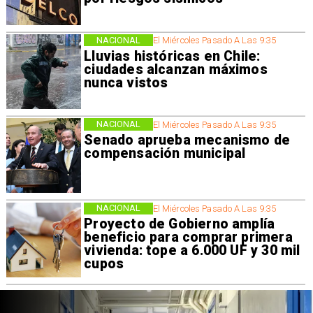
NACIONAL
El Miércoles Pasado A Las 9:35
Lluvias históricas en Chile:
ciudades alcanzan máximos
nunca vistos
NACIONAL
El Miércoles Pasado A Las 9:35
Senado aprueba mecanismo de
compensación municipal
NACIONAL
El Miércoles Pasado A Las 9:35
Proyecto de Gobierno amplía
beneficio para comprar primera
vivienda: tope a 6.000 UF y 30 mil
cupos