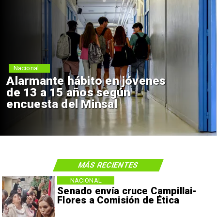
Regiones
te hábito en jóvenes
Aprueb
 15 años según
Sebasti
a del Minsal
de $4 m
MÁS RECIENTES
NACIONAL
Senado envía cruce Campillai-
Flores a Comisión de Ética