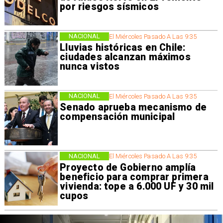
por riesgos sísmicos
NACIONAL
El Miércoles Pasado A Las 9:35
Lluvias históricas en Chile:
ciudades alcanzan máximos
nunca vistos
NACIONAL
El Miércoles Pasado A Las 9:35
Senado aprueba mecanismo de
compensación municipal
NACIONAL
El Miércoles Pasado A Las 9:35
Proyecto de Gobierno amplía
beneficio para comprar primera
vivienda: tope a 6.000 UF y 30 mil
cupos