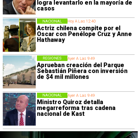
logra levantarlo en la mayoría de
casos
NACIONAL
Hoy A Las 12:40
Actriz chilena compite por el
Oscar con Penélope Cruz y Anne
Hathaway
REGIONES
Ayer A Las 9:49
Aprueban creación del Parque
Sebastián Piñera con inversión
de $4 mil millones
NACIONAL
Ayer A Las 9:49
Ministro Quiroz detalla
megarreforma tras cadena
nacional de Kast