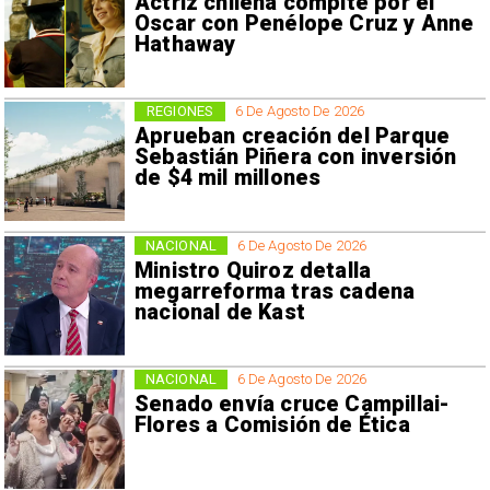
Actriz chilena compite por el
Oscar con Penélope Cruz y Anne
Hathaway
REGIONES
6 De Agosto De 2026
Aprueban creación del Parque
Sebastián Piñera con inversión
de $4 mil millones
NACIONAL
6 De Agosto De 2026
Ministro Quiroz detalla
megarreforma tras cadena
nacional de Kast
NACIONAL
6 De Agosto De 2026
Senado envía cruce Campillai-
Flores a Comisión de Ética