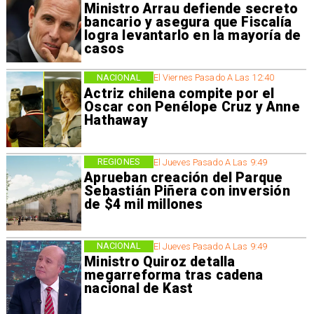
Ministro Arrau defiende secreto
bancario y asegura que Fiscalía
logra levantarlo en la mayoría de
casos
NACIONAL
El Viernes Pasado A Las 12:40
Actriz chilena compite por el
Oscar con Penélope Cruz y Anne
Hathaway
REGIONES
El Jueves Pasado A Las 9:49
Aprueban creación del Parque
Sebastián Piñera con inversión
de $4 mil millones
NACIONAL
El Jueves Pasado A Las 9:49
Ministro Quiroz detalla
megarreforma tras cadena
nacional de Kast