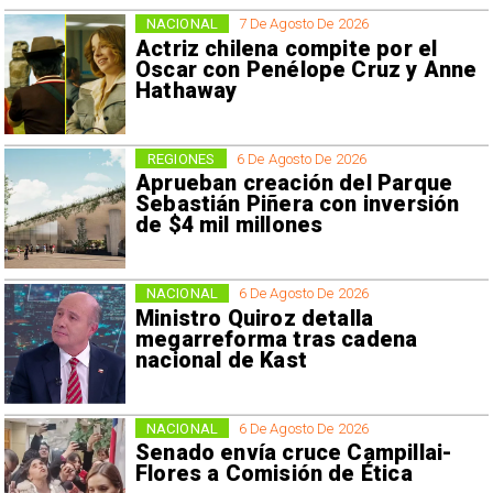
NACIONAL
7 De Agosto De 2026
Actriz chilena compite por el
Oscar con Penélope Cruz y Anne
Hathaway
REGIONES
6 De Agosto De 2026
Aprueban creación del Parque
Sebastián Piñera con inversión
de $4 mil millones
NACIONAL
6 De Agosto De 2026
Ministro Quiroz detalla
megarreforma tras cadena
nacional de Kast
NACIONAL
6 De Agosto De 2026
Senado envía cruce Campillai-
Flores a Comisión de Ética