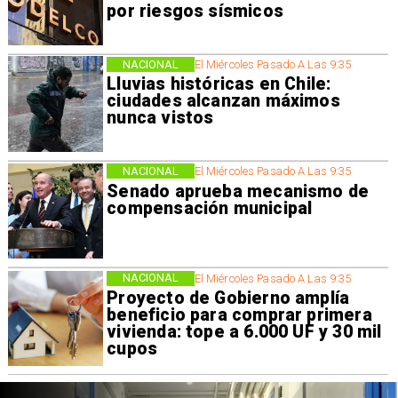
por riesgos sísmicos
NACIONAL
El Miércoles Pasado A Las 9:35
Lluvias históricas en Chile:
ciudades alcanzan máximos
nunca vistos
NACIONAL
El Miércoles Pasado A Las 9:35
Senado aprueba mecanismo de
compensación municipal
NACIONAL
El Miércoles Pasado A Las 9:35
Proyecto de Gobierno amplía
beneficio para comprar primera
vivienda: tope a 6.000 UF y 30 mil
cupos