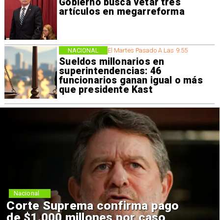
Gobierno busca vetar tres
artículos en megarreforma
NACIONAL
El Martes Pasado A Las 9:55
Sueldos millonarios en
superintendencias: 46
funcionarios ganan igual o más
que presidente Kast
Nacional
Corte Suprema confirma pago
de $1.000 millones por caso