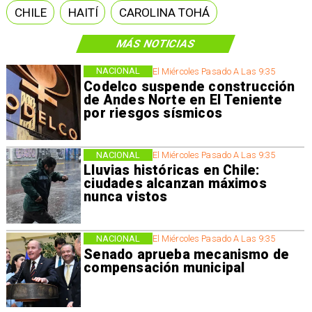
CHILE
HAITÍ
CAROLINA TOHÁ
MÁS NOTICIAS
NACIONAL
El Miércoles Pasado A Las 9:35
Codelco suspende construcción
de Andes Norte en El Teniente
por riesgos sísmicos
NACIONAL
El Miércoles Pasado A Las 9:35
Lluvias históricas en Chile:
ciudades alcanzan máximos
nunca vistos
NACIONAL
El Miércoles Pasado A Las 9:35
Senado aprueba mecanismo de
compensación municipal