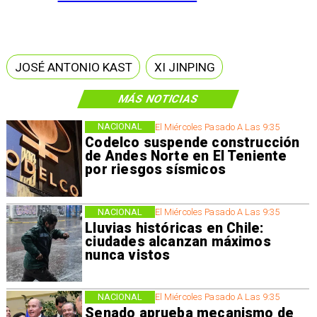
JOSÉ ANTONIO KAST
XI JINPING
MÁS NOTICIAS
NACIONAL
El Miércoles Pasado A Las 9:35
Codelco suspende construcción
de Andes Norte en El Teniente
por riesgos sísmicos
NACIONAL
El Miércoles Pasado A Las 9:35
Lluvias históricas en Chile:
ciudades alcanzan máximos
nunca vistos
NACIONAL
El Miércoles Pasado A Las 9:35
Senado aprueba mecanismo de