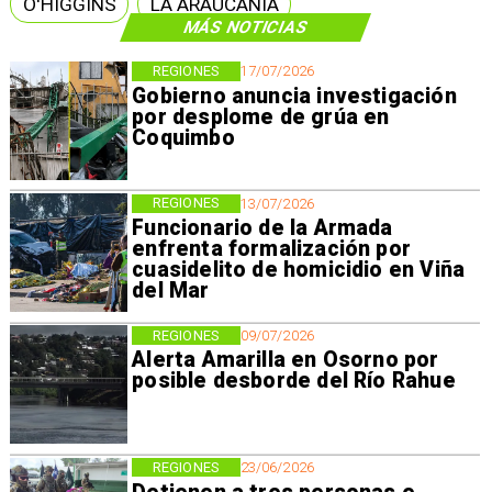
O'HIGGINS
LA ARAUCANÍA
MÁS NOTICIAS
REGIONES
17/07/2026
Gobierno anuncia investigación
por desplome de grúa en
Coquimbo
REGIONES
13/07/2026
Funcionario de la Armada
enfrenta formalización por
cuasidelito de homicidio en Viña
del Mar
REGIONES
09/07/2026
Alerta Amarilla en Osorno por
posible desborde del Río Rahue
REGIONES
23/06/2026