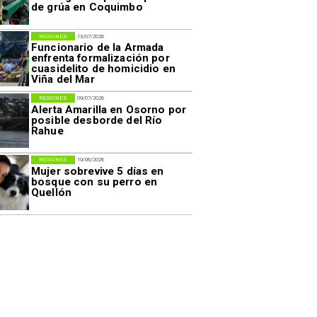
de grúa en Coquimbo
REGIONES
13/07/2026
Funcionario de la Armada
enfrenta formalización por
cuasidelito de homicidio en
Viña del Mar
REGIONES
09/07/2026
Alerta Amarilla en Osorno por
posible desborde del Río
Rahue
REGIONES
19/06/2026
Mujer sobrevive 5 días en
bosque con su perro en
Quellón