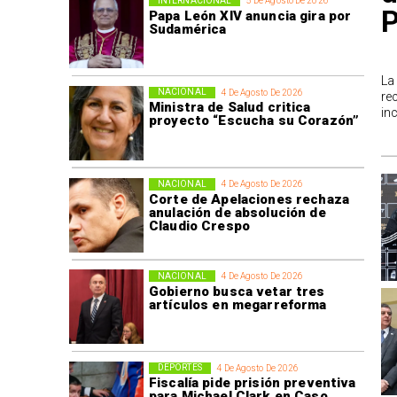
INTERNACIONAL
5 De Agosto De 2026
P
Papa León XIV anuncia gira por
Sudamérica
La
NACIONAL
4 De Agosto De 2026
re
Ministra de Salud critica
in
proyecto “Escucha su Corazón”
NACIONAL
4 De Agosto De 2026
Corte de Apelaciones rechaza
anulación de absolución de
Claudio Crespo
NACIONAL
4 De Agosto De 2026
Gobierno busca vetar tres
artículos en megarreforma
DEPORTES
4 De Agosto De 2026
Fiscalía pide prisión preventiva
para Michael Clark en Caso