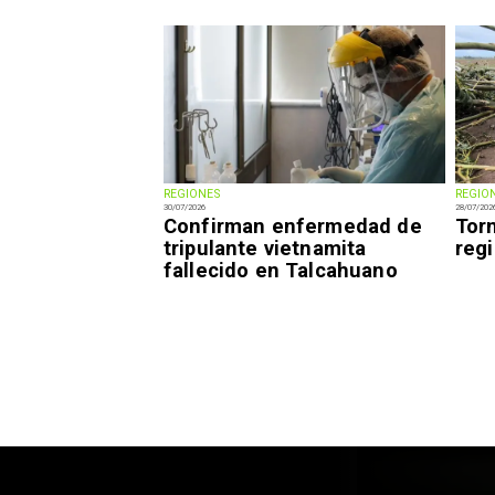
REGIONES
REGIO
30/07/2026
28/07/202
Confirman enfermedad de
Tor
tripulante vietnamita
reg
fallecido en Talcahuano