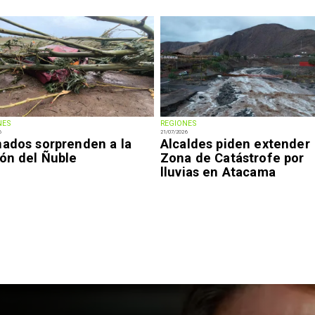
NES
REGIONES
6
21/07/2026
nados sorprenden a la
Alcaldes piden extender
ión del Ñuble
Zona de Catástrofe por
lluvias en Atacama