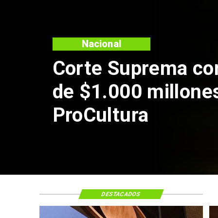
N
Cod
de 
por
DESTACADOS