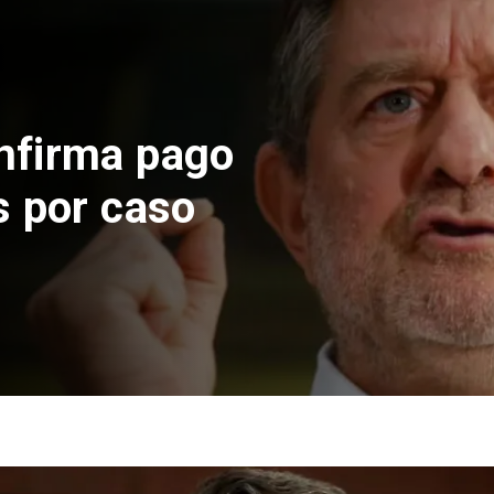
acional
elco suspende construc
Andes Norte en El Tenien
 riesgos sísmicos