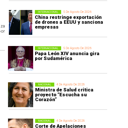
5 De Agosto De 2026
INTERNACIONAL
China restringe exportación
de drones a EEUU y sanciona
aza
empresas
por
5 De Agosto De 2026
INTERNACIONAL
Papa León XIV anuncia gira
por Sudamérica
4 De Agosto De 2026
NACIONAL
Ministra de Salud critica
proyecto “Escucha su
Corazón”
4 De Agosto De 2026
NACIONAL
Corte de Apelaciones