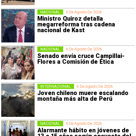
NACIONAL
6 De Agosto De 2026
Ministro Quiroz detalla
megarreforma tras cadena
nacional de Kast
NACIONAL
6 De Agosto De 2026
Senado envía cruce Campillai-
Flores a Comisión de Ética
INTERNACIONAL
6 De Agosto De 2026
Joven chileno muere escalando
montaña más alta de Perú
NACIONAL
6 De Agosto De 2026
Alarmante hábito en jóvenes de