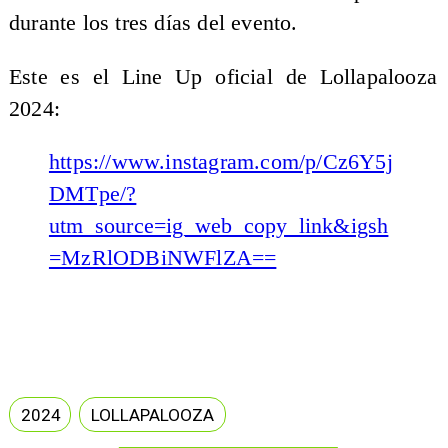
durante los tres días del evento.
Este es el Line Up oficial de Lollapalooza
2024:
https://www.instagram.com/p/Cz6Y5j
DMTpe/?
utm_source=ig_web_copy_link&igsh
=MzRlODBiNWFlZA==
2024
LOLLAPALOOZA