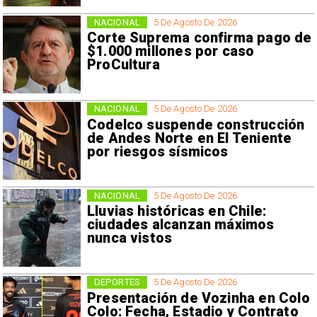
NACIONAL
5 De Agosto De 2026
Corte Suprema confirma pago de
$1.000 millones por caso
ProCultura
NACIONAL
5 De Agosto De 2026
Codelco suspende construcción
de Andes Norte en El Teniente
por riesgos sísmicos
NACIONAL
5 De Agosto De 2026
Lluvias históricas en Chile:
ciudades alcanzan máximos
nunca vistos
DEPORTES
5 De Agosto De 2026
Presentación de Vozinha en Colo
Colo: Fecha, Estadio y Contrato