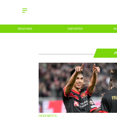
REGIONES
DEPORTES
I
P
DEPORTES