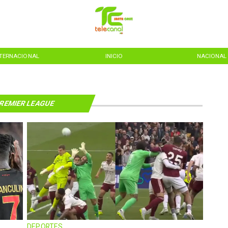
NTERNACIONAL
INICIO
NACIONAL
REMIER LEAGUE
DEPORTES