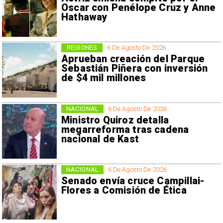
Oscar con Penélope Cruz y Anne
Hathaway
REGIONES
6 De Agosto De 2026
Aprueban creación del Parque
Sebastián Piñera con inversión
de $4 mil millones
NACIONAL
6 De Agosto De 2026
Ministro Quiroz detalla
megarreforma tras cadena
nacional de Kast
NACIONAL
6 De Agosto De 2026
Senado envía cruce Campillai-
Flores a Comisión de Ética