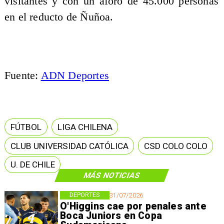
visitantes y con un aforo de 45.000 personas
en el reducto de Ñuñoa.
Fuente:
ADN Deportes
FÚTBOL
LIGA CHILENA
CLUB UNIVERSIDAD CATÓLICA
CSD COLO COLO
U. DE CHILE
MÁS NOTICIAS
DEPORTES
31/07/2026
O'Higgins cae por penales ante
Boca Juniors en Copa