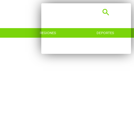
REGIONES
DEPORTES