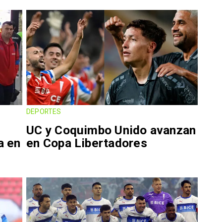
DEPORTES
UC y Coquimbo Unido avanzan
a en
en Copa Libertadores