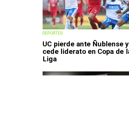
DEPORTES
UC pierde ante Ñublense y
cede liderato en Copa de l
Liga