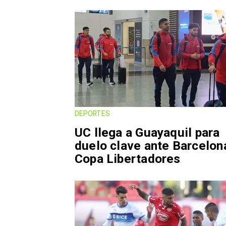
DEPORTES
UC llega a Guayaquil para
duelo clave ante Barcelon
Copa Libertadores