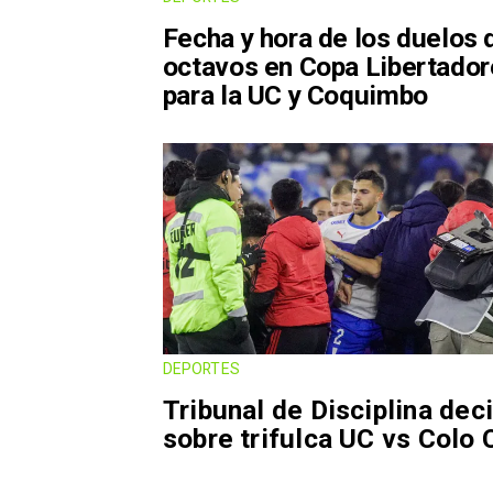
Fecha y hora de los duelos 
octavos en Copa Libertado
para la UC y Coquimbo
DEPORTES
Tribunal de Disciplina dec
sobre trifulca UC vs Colo 