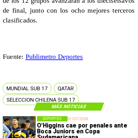
de los 12 grupos avanzarán a los dieciseisavos
de final, junto con los ocho mejores terceros
clasificados.
Fuente:
Publimetro Deportes
MUNDIAL SUB 17
QATAR
SELECCION CHILENA SUB 17
MÁS NOTICIAS
DEPORTES
31/07/2026
O'Higgins cae por penales ante
Boca Juniors en Copa
Sudamericana